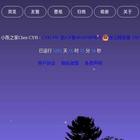
浏览
友链
壁纸
归档
相册
关于
6 © 小陈之家Chen CYH -
CYH.PW
浙ICP备08109380号-8
浙公网安备 33038
已运行
5202
天
16
时
15
分
16
秒
用户协议
隐私政策
免责声明