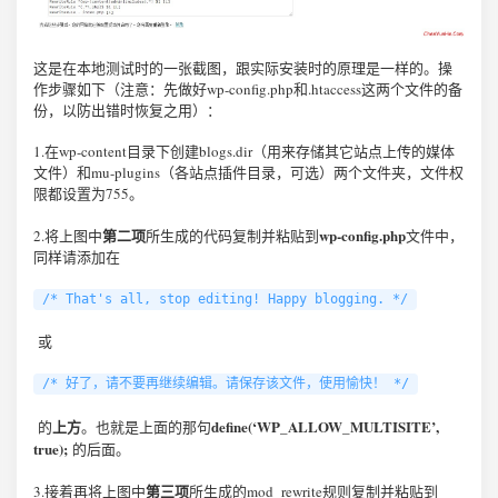
这是在本地测试时的一张截图，跟实际安装时的原理是一样的。操
作步骤如下（注意：先做好wp-config.php和.htaccess这两个文件的备
份，以防出错时恢复之用）：
1.在wp-content目录下创建blogs.dir（用来存储其它站点上传的媒体
文件）和mu-plugins（各站点插件目录，可选）两个文件夹，文件权
限都设置为755。
第二项
wp-config.php
2.将上图中
所生成的代码复制并粘贴到
文件中，
同样请添加在
/* That's all, stop editing! Happy blogging. */
或
/* 好了，请不要再继续编辑。请保存该文件，使用愉快！ */
上方
define(‘WP_ALLOW_MULTISITE’,
的
。也就是上面的那句
true);
的后面。
第三项
3.接着再将上图中
所生成的mod_rewrite规则复制并粘贴到