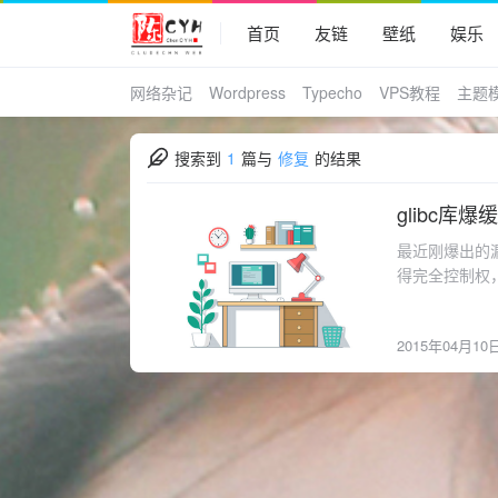
首页
友链
壁纸
娱乐
网络杂记
Wordpress
Typecho
VPS教程
主题
搜索到
1
篇与
修复
的结果
glibc
2015-04-10
最近刚爆出的
得完全控制权，C
2.2 与 gli
glibc -yDebi
2015年04月10
建议所有Linu