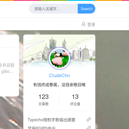
Search
登录
令并且取
ibc-
CludeChn
nstall
险等级较高，
有钱终成眷属，没钱亲眼目睹
123
13
文章数
评论量
Typecho限制字数输出摘要
常用的VPS命令