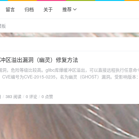
留言
归档
关于
推荐
模板
库爆缓冲区溢出漏洞（幽灵）修复方法
漏洞，危险等级比较高。glibc库爆缓冲区溢出，可以直接远程执行任意命
VE编号为CVE-2015-0235，名为幽灵（GHOST）漏洞。受影响版本：gl
bc-2.17 之间的版本。具体不多说了，直接说修方法：CentOS/RHEL系统：yum i
an/Ubuntu系统：apt-get update &amp;&amp; apt-get install libc6危
日
383 阅读
0 评论
0 点赞
x用户升级一下glibc，防患于未然。