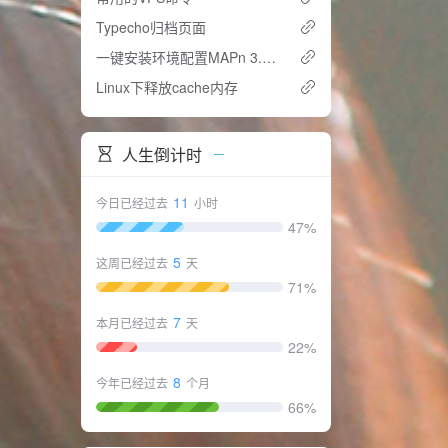
Typecho归档页面
一键安装环境配置MAPn 3.1 正式版
Linux下释放cache内存
人生倒计时
11
今日已经过去
小时
47%
5
这周已经过去
天
71%
7
本月已经过去
天
22%
8
今年已经过去
个月
66%