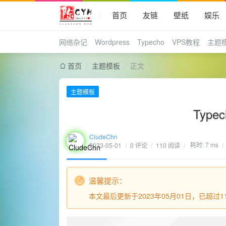
首页
友链
壁纸
娱乐
网络杂记
Wordpress
Typecho
VPS教程
主题
首页
/
主题模板
/
正文
主题模板
Typec
CludeChn
耗时: 7 ms
2023-05-01
/
0 评论
/
110 阅读
/
/
温馨提示：
本文最后更新于2023年05月01日，已超