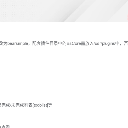
则需改为bearsimple，配套插件目录中的BsCore需放入/usr/plugins中
未完成列表[todolist]等
箱查看