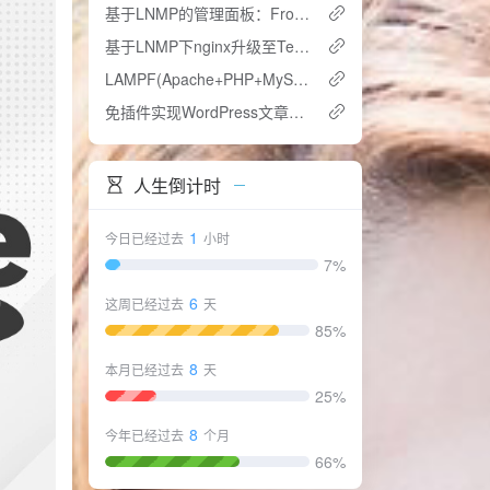
基于LNMP的管理面板：Froxlor
基于LNMP下nginx升级至Tengine
LAMPF(Apache+PHP+MySQL+FastCGI)一键安装包 1.0
免插件实现WordPress文章阅读次数
人生倒计时
1
今日已经过去
小时
7%
6
这周已经过去
天
85%
8
本月已经过去
天
25%
8
今年已经过去
个月
66%