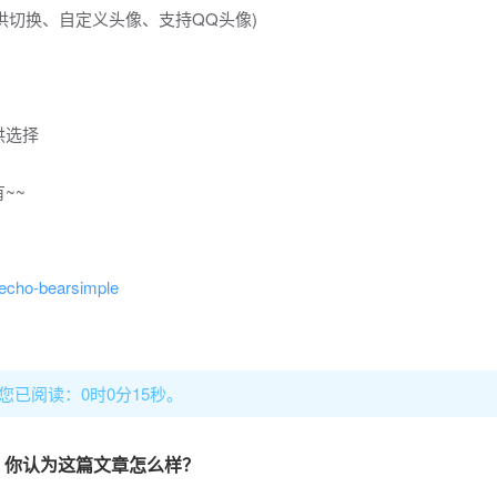
源可供切换、自定义头像、支持QQ头像)
供选择
~~
pecho-bearsimple
，您已阅读：0时0分16秒。
你认为这篇文章怎么样？